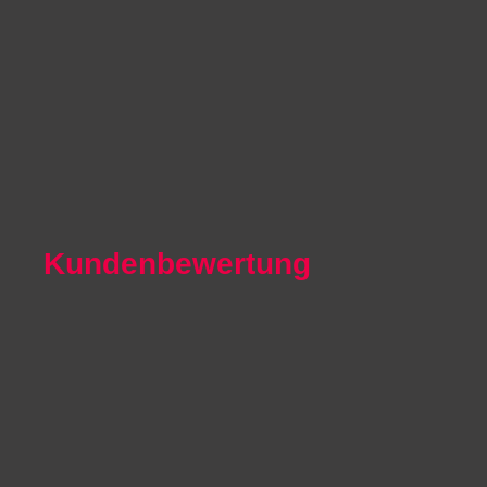
Autoexport Unna
Autoexport Werl
Autoexport Mönchengladbach
Autoexport Iserlohn
Autoexport Paderborn
Autoexport Arnsberg
Kundenbewertung