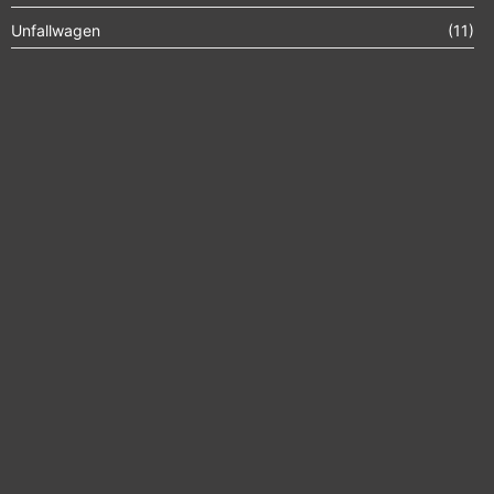
Unfallwagen
(11)
Autoexport Unna
Autoexport Werl
Autoexport Mönchengladbach
Autoexport Iserlohn
Autoexport Paderborn
Autoexport Arnsberg