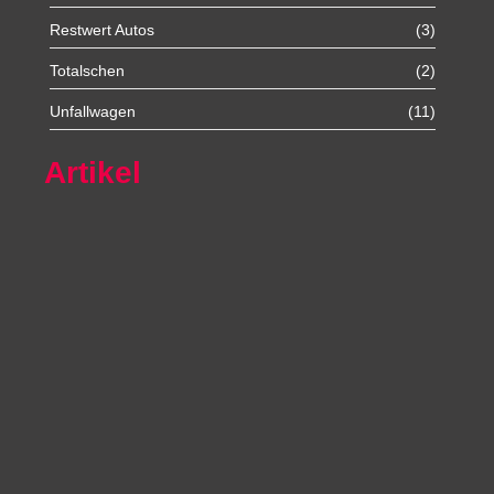
Restwert Autos
(3)
Totalschen
(2)
Unfallwagen
(11)
Artikel
Autoexport Unna
Autoexport Werl
Autoexport Mönchengladbach
Autoexport Iserlohn
Autoexport Paderborn
Autoexport Arnsberg