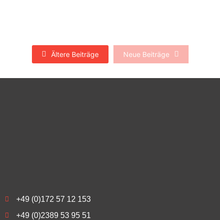
Bevor Sie Ihr Auto verkaufen, ein Vergleichsangebot einholen!
Warum nicht MEHR für sein Gebrauchtwagen...
Mehr lesen
Ältere Beiträge
Neue Beiträge
+49 (0)172 57 12 153
+49 (0)2389 53 95 51