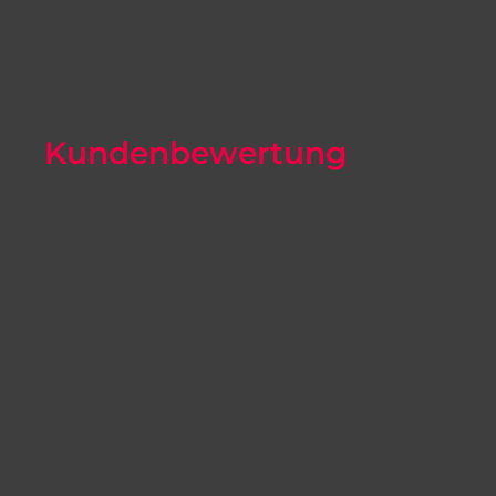
Autoexport Iserlohn
Autoexport Paderborn
Autoexport Arnsberg
Kundenbewertung