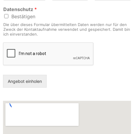
m
l
M
l
e
f
Datenschutz
*
e
e
a
*
t
f
f
i
e
Bestätigen
*
o
l
r
Die über dieses Formular übermittelten Daten werden nur für den
n
*
Zweck der Kontaktaufnahme verwendet und gespeichert. Damit bin
*
ich einverstanden.
Angebot einholen