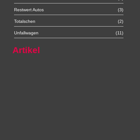
Restwert Autos
(3)
Totalschen
(2)
Unfallwagen
(11)
Artikel
Autoexport Unna
Autoexport Werl
Autoexport Mönchengladbach
Autoexport Iserlohn
Autoexport Paderborn
Autoexport Arnsberg