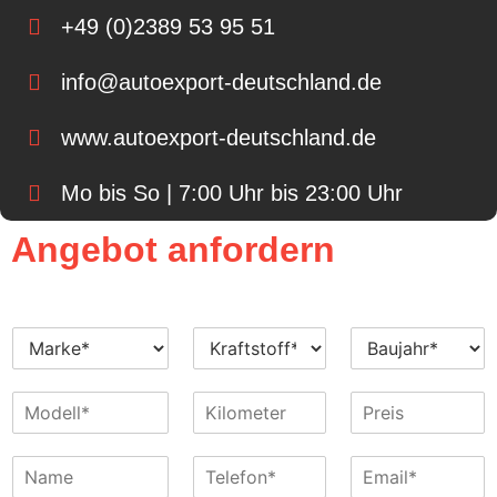
+49 (0)2389 53 95 51
info@autoexport-deutschland.de
www.autoexport-deutschland.de
Mo bis So | 7:00 Uhr bis 23:00 Uhr
Angebot anfordern
M
K
B
a
r
a
r
a
u
M
K
P
k
f
j
o
i
r
e
t
a
d
l
e
*
s
h
N
T
E
e
o
i
t
r
a
e
-
l
m
s
o
*