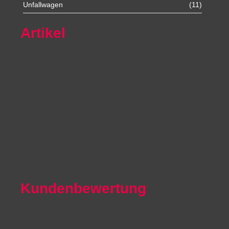
Unfallwagen
(11)
Artikel
Autoexport Unna
Autoexport Werl
Autoexport Mönchengladbach
Autoexport Iserlohn
Autoexport Paderborn
Autoexport Arnsberg
Kundenbewertung