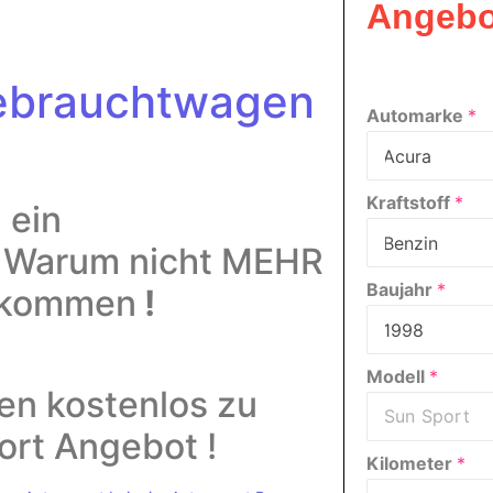
Angebo
Gebrauchtwagen
Automarke
*
Kraftstoff
*
 ein
!
Warum nicht MEHR
Baujahr
*
bekommen
!
Modell
*
men kostenlos zu
ort Angebot !
Kilometer
*