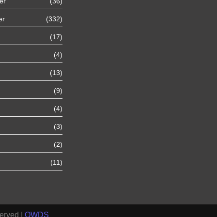
er
(36)
Autoexport Unna
er
(332)
(17)
Autoexport Werl
(4)
Autoexport Mönchengladbach
(13)
(9)
Autoexport Iserlohn
(4)
Autoexport Paderborn
(3)
(2)
Autoexport Arnsberg
(11)
erved |
OWDS