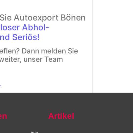
r Sie Autoexport Bönen
loser Abhol-
nd Seriös!
eflen? Dann melden Sie
 weiter, unser Team
r
en
Artikel