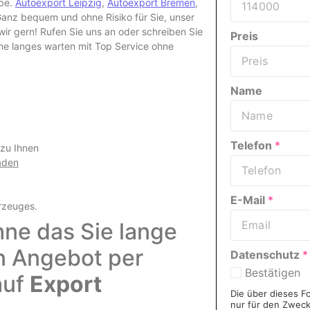
abe.
Autoexport Leipzig
,
Autoexport Bremen
,
nz bequem und ohne Risiko für Sie, unser
r gern! Rufen Sie uns an oder schreiben Sie
Preis
hne langes warten mit Top Service ohne
Name
Telefon
*
 zu Ihnen
aden
E-Mail
*
rzeuges
.
hne das Sie lange
in Angebot per
Datenschutz
*
Bestätigen
auf
Export
Die über dieses F
nur für den Zwec