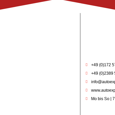
+49 (0)172 5
+49 (0)2389 
info@autoexp
www.autoexp
Mo bis So | 