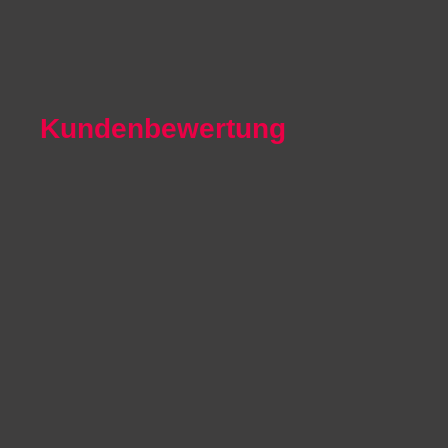
Autoexport Iserlohn
Autoexport Paderborn
Autoexport Arnsberg
Kundenbewertung