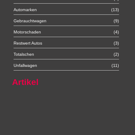
Automarken
(13)
Gebrauchtwagen
(9)
Motorschaden
(4)
Restwert Autos
(3)
Totalschen
(2)
Unfallwagen
(11)
Artikel
Autoexport Unna
Autoexport Werl
Autoexport Mönchengladbach