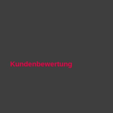
Autoexport Unna
Autoexport Werl
Autoexport Mönchengladbach
Autoexport Iserlohn
Autoexport Paderborn
Autoexport Arnsberg
Kundenbewertung