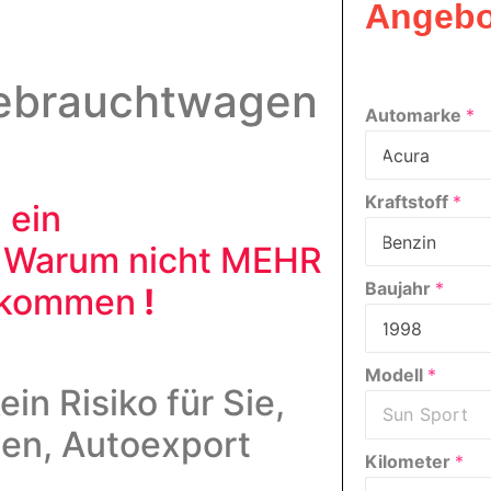
Angebo
ebrauchtwagen
Automarke
*
Kraftstoff
*
 ein
!
Warum nicht MEHR
Baujahr
*
bekommen
!
Modell
*
ein Risiko für Sie,
nen, Autoexport
Kilometer
*