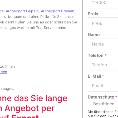
abe.
Autoexport Leipzig
,
Autoexport Bremen
,
Preis
nz bequem und ohne Risiko für Sie, unser
r gern! Rufen Sie uns an oder schreiben Sie
hne langes warten mit Top Service ohne
Name
Telefon
*
 zu Ihnen
aden
E-Mail
*
rzeuges
.
hne das Sie lange
Datenschutz
*
Bestätigen
in Angebot per
Die über dieses F
nur für den Zwec