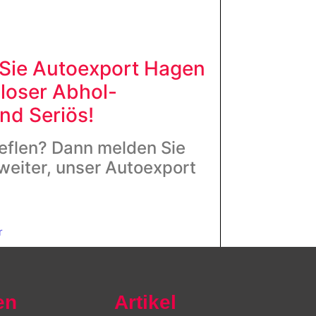
r Sie Autoexport Hagen
loser Abhol-
und
Seriös!
eflen? Dann melden Sie
 weiter, unser Autoexport
r
en
Artikel