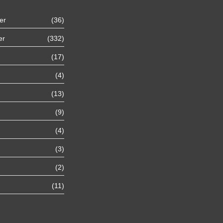
er
(36)
Autoexport Unna
er
(332)
(17)
Autoexport Werl
(4)
Autoexport Mönchengladbach
(13)
(9)
Autoexport Iserlohn
(4)
Autoexport Paderborn
(3)
(2)
Autoexport Arnsberg
(11)