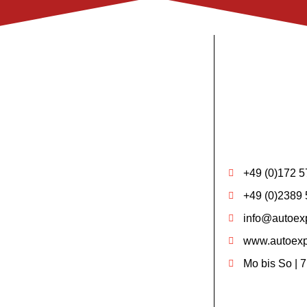
+49 (0)172 5
+49 (0)2389 
info@autoexp
www.autoexp
Mo bis So | 