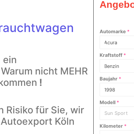
Angebo
rauchtwagen
Automarke
*
Kraftstoff
*
 ein
!
Warum nicht MEHR
Baujahr
*
bekommen
!
Modell
*
n Risiko für Sie, wir
 Autoexport Köln
Kilometer
*