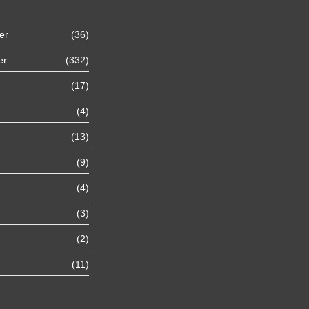
er
(36)
Autoexport Unna
er
(332)
(17)
Autoexport Werl
(4)
Autoexport Mönchengladbach
(13)
(9)
Autoexport Iserlohn
(4)
Autoexport Paderborn
(3)
(2)
Autoexport Arnsberg
(11)