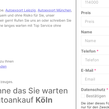
abe.
Autoexport Leipzig
,
Autoexport München
,
Preis
m und ohne Risiko für Sie, unser
r gern! Rufen Sie uns an oder schreiben Sie
hne langes warten mit Top Service ohne
Name
Telefon
*
 zu Ihnen
aden
E-Mail
*
rzeuges
.
ohne das Sie warten
Datenschutz
*
Bestätigen
Autoankauf
Köln
Die über dieses F
nur für den Zwec