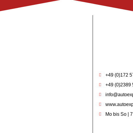
+49 (0)172 5
+49 (0)2389 
info@autoexp
www.autoexp
Mo bis So | 