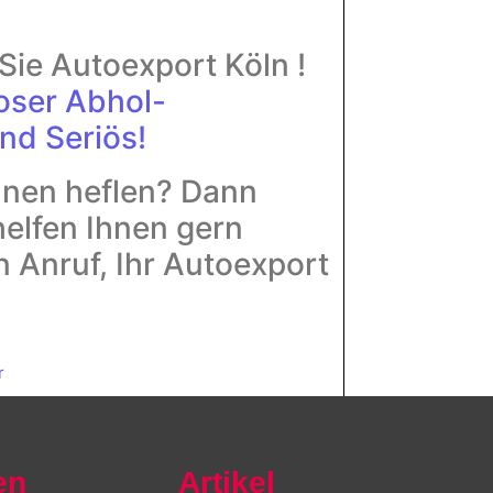
Sie Autoexport Köln !
oser Abhol-
nd Seriös!
hnen heflen? Dann
helfen Ihnen gern
n Anruf, Ihr Autoexport
r
en
Artikel