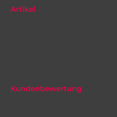
Artikel
Autoexport Unna
Autoexport Werl
Autoexport Mönchengladbach
Autoexport Iserlohn
Autoexport Paderborn
Autoexport Arnsberg
Kundenbewertung