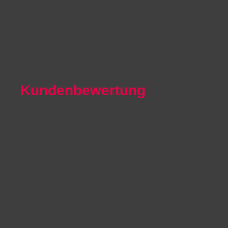
Autoexport Mönchengladbach
Autoexport Iserlohn
Autoexport Paderborn
Autoexport Arnsberg
Kundenbewertung