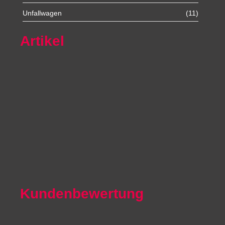
Unfallwagen
(11)
Artikel
Autoexport Unna
Autoexport Werl
Autoexport Mönchengladbach
Autoexport Iserlohn
Autoexport Paderborn
Autoexport Arnsberg
Kundenbewertung