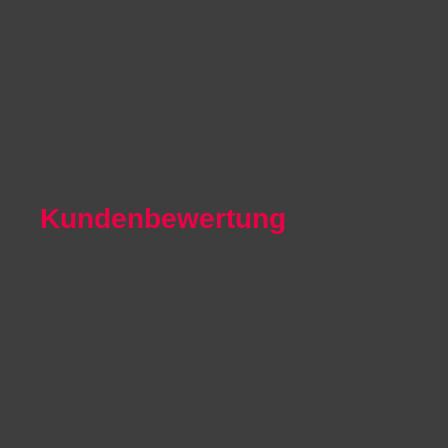
Autoexport Mönchengladbach
Autoexport Iserlohn
Autoexport Paderborn
Autoexport Arnsberg
Kundenbewertung