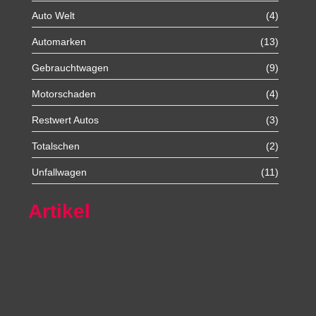
Auto Welt
(4)
Automarken
(13)
Gebrauchtwagen
(9)
Motorschaden
(4)
Restwert Autos
(3)
Totalschen
(2)
Unfallwagen
(11)
Artikel
Autoexport Unna
Autoexport Werl
Autoexport Mönchengladbach