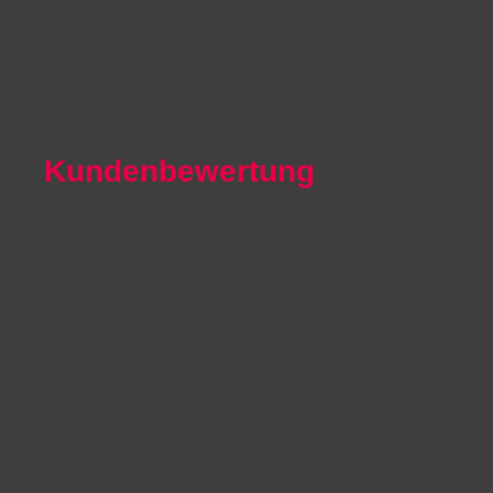
Autoexport Iserlohn
Autoexport Paderborn
Autoexport Arnsberg
Kundenbewertung