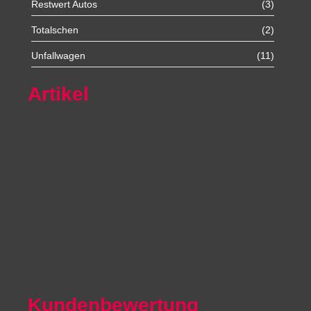
Restwert Autos
(3)
Totalschen
(2)
Unfallwagen
(11)
Artikel
Autoexport Unna
Autoexport Werl
Autoexport Mönchengladbach
Autoexport Iserlohn
Autoexport Paderborn
Autoexport Arnsberg
Kundenbewertung