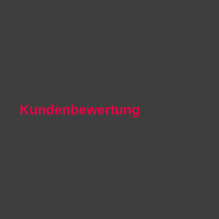
Autoexport Unna
Autoexport Werl
Autoexport Mönchengladbach
Autoexport Iserlohn
Autoexport Paderborn
Autoexport Arnsberg
Kundenbewertung