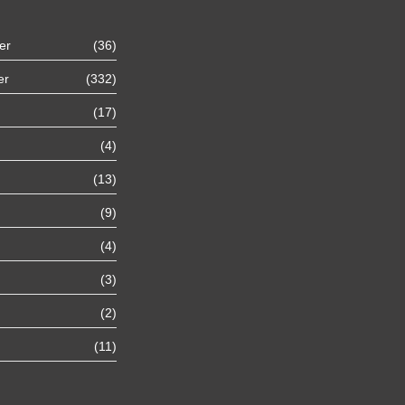
er
(36)
Autoexport Unna
er
(332)
(17)
Autoexport Werl
(4)
Autoexport Mönchengladbach
(13)
(9)
Autoexport Iserlohn
(4)
Autoexport Paderborn
(3)
(2)
Autoexport Arnsberg
(11)