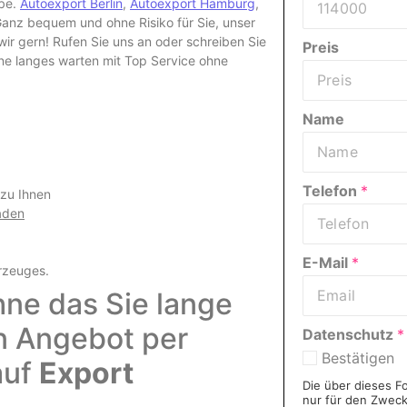
abe.
Autoexport Berlin
,
Autoexport Hamburg
,
nz bequem und ohne Risiko für Sie, unser
r gern! Rufen Sie uns an oder schreiben Sie
Preis
hne langes warten mit Top Service ohne
Name
Telefon
*
 zu Ihnen
aden
E-Mail
*
rzeuges
.
hne das Sie lange
in Angebot per
Datenschutz
*
Bestätigen
auf
Export
Die über dieses F
nur für den Zwec