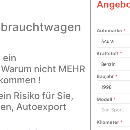
Angebo
ebrauchtwagen
Automarke
*
Kraftstoff
*
 ein
!
Warum nicht MEHR
Baujahr
*
bekommen
!
ein Risiko für Sie,
Modell
*
nen,
Autoexport
Kilometer
*