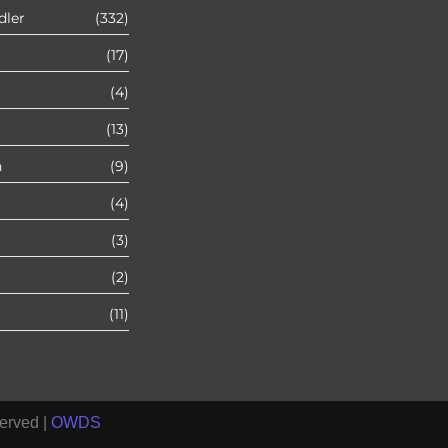
Autoexport Unna
dler
(332)
(17)
Autoexport Werl
(4)
Autoexport Mönchengladbach
(13)
n
(9)
Autoexport Iserlohn
(4)
Autoexport Paderborn
(3)
(2)
Autoexport Arnsberg
(11)
erved |
OWDS