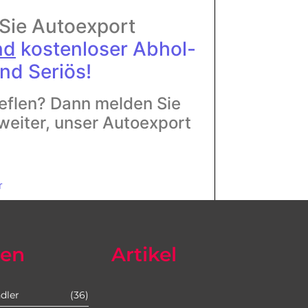
 Sie Autoexport
nd
kostenloser Abhol-
nd Seriös!
eflen? Dann melden Sie
 weiter, unser Autoexport
r
ien
Artikel
dler
(36)