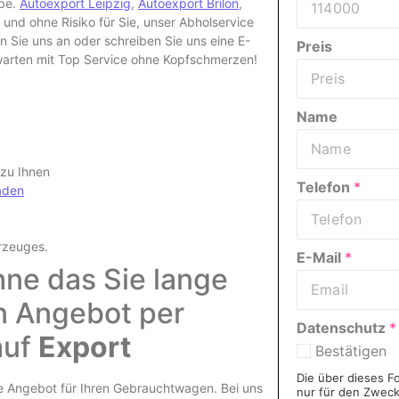
abe.
Autoexport Leipzig
,
Autoexport Brilon
,
d ohne Risiko für Sie, unser Abholservice
 Sie uns an oder schreiben Sie uns eine E-
Preis
 warten mit Top Service ohne Kopfschmerzen!
Name
 zu Ihnen
Telefon
*
aden
rzeuges
.
E-Mail
*
hne das Sie lange
in Angebot per
Datenschutz
*
auf
Export
Bestätigen
Die über dieses F
re Angebot für Ihren Gebrauchtwagen. Bei uns
nur für den Zwec