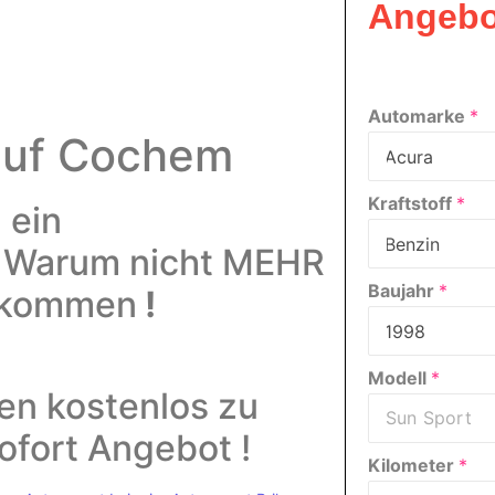
Angebo
Automarke
*
auf Cochem
Kraftstoff
*
 ein
!
Warum nicht MEHR
Baujahr
*
bekommen
!
Modell
*
men kostenlos zu
ofort Angebot !
Kilometer
*