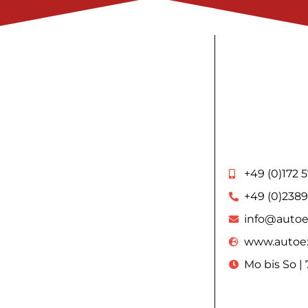
+49 (0)172 5
+49 (0)2389
info@autoe
www.autoex
Mo bis So |