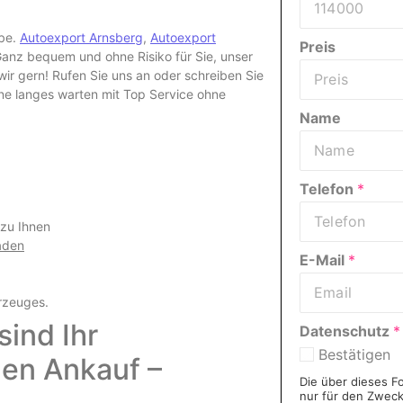
abe.
Autoexport Arnsberg
,
Autoexport
Preis
nz bequem und ohne Risiko für Sie, unser
r gern! Rufen Sie uns an oder schreiben Sie
hne langes warten mit Top Service ohne
Name
Telefon
*
 zu Ihnen
aden
E-Mail
*
rzeuges
.
ind Ihr
Datenschutz
*
Bestätigen
den Ankauf –
Die über dieses F
nur für den Zwec