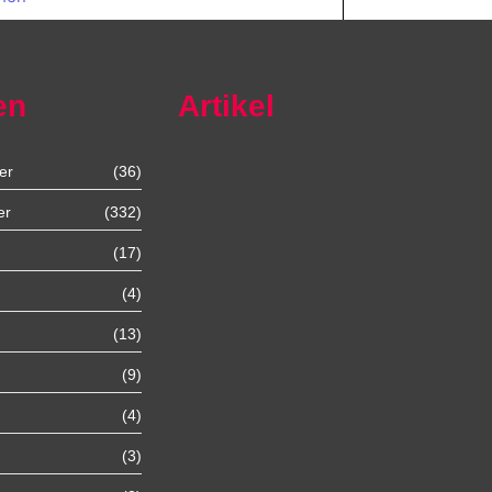
en
Artikel
er
(36)
Autoexport Unna
er
(332)
(17)
Autoexport Werl
(4)
Autoexport Mönchengladbach
(13)
(9)
Autoexport Iserlohn
(4)
Autoexport Paderborn
(3)