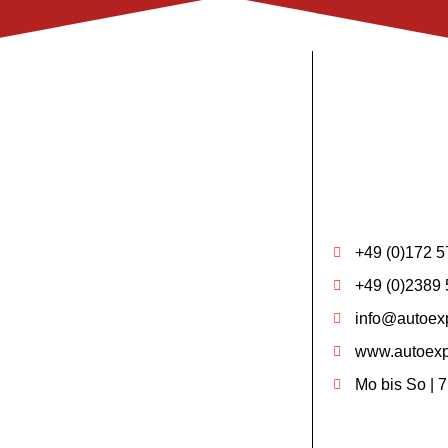
+49 (0)172 5
+49 (0)2389 
info@autoexp
www.autoexp
Mo bis So | 