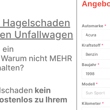
Angebo
– Hagelschaden
Automarke
*
Ihren Unfallwagen
Kraftstoff
*
 ein
!
Warum nicht MEHR
Baujahr
*
halten?
Modell
*
lschaden
kein
kostenlos zu Ihrem
Kilometer
*