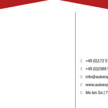
+49 (0)172 5
+49 (0)2389 
info@autoexp
www.autoexp
Mo bis So | 