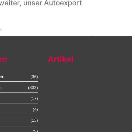
 weiter, unser Autoexport
r
en
Artikel
er
(36)
Autoexport Unna
er
(332)
(17)
Autoexport Werl
(4)
Autoexport Mönchengladbach
(13)
(9)