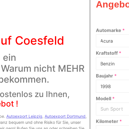
Angebo
Automarke
*
uf Coesfeld
Kraftstoff
*
 ein
! Warum nicht MEHR
Baujahr
*
 bekommen.
kostenlos zu Ihnen,
Modell
*
bot !
abe.
Autoexport Leipzig
,
Autoexport Dortmund
,
Kilometer
*
nz bequem und ohne Risiko für Sie, unser
r gern! Rufen Sie uns an oder schreiben Sie