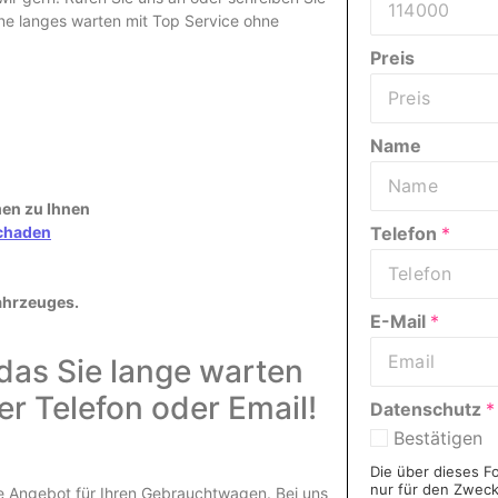
hne langes warten mit Top Service ohne
Preis
Name
men zu Ihnen
Telefon
*
chaden
ahrzeuges.
E-Mail
*
 das Sie lange warten
er Telefon oder Email!
Datenschutz
*
Bestätigen
Die über dieses F
nur für den Zwec
re Angebot für Ihren Gebrauchtwagen. Bei uns