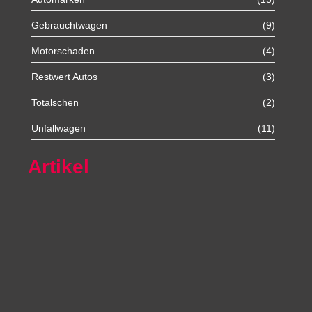
Gebrauchtwagen
(9)
Motorschaden
(4)
Restwert Autos
(3)
Totalschen
(2)
Unfallwagen
(11)
Artikel
Autoexport Unna
Autoexport Werl
Autoexport Mönchengladbach
Autoexport Iserlohn
Autoexport Paderborn