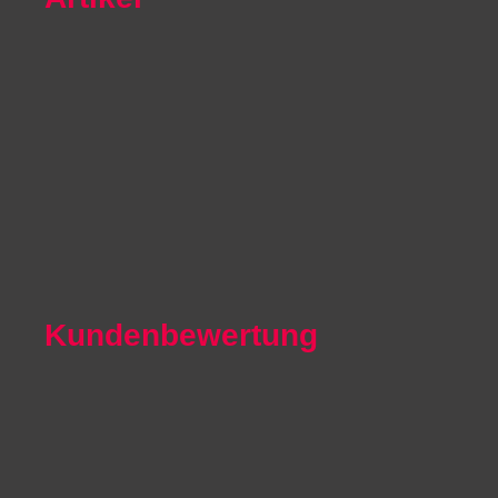
Autoexport Unna
Autoexport Werl
Autoexport Mönchengladbach
Autoexport Iserlohn
Autoexport Paderborn
Autoexport Arnsberg
Kundenbewertung