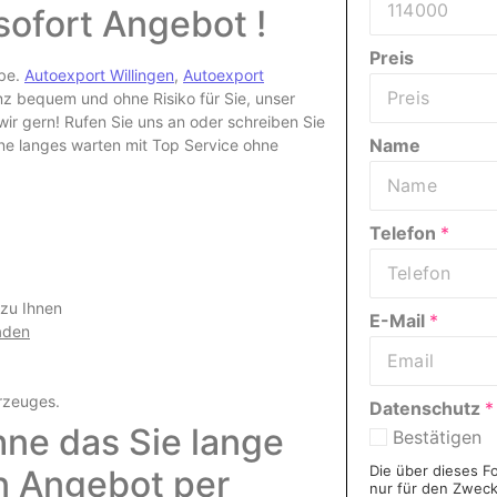
sofort Angebot !
Preis
abe.
Autoexport Willingen
,
Autoexport
 bequem und ohne Risiko für Sie, unser
r gern! Rufen Sie uns an oder schreiben Sie
Name
hne langes warten mit Top Service ohne
Telefon
*
 zu Ihnen
E-Mail
*
aden
rzeuges
.
Datenschutz
*
hne das Sie lange
Bestätigen
Die über dieses F
in Angebot per
nur für den Zwec