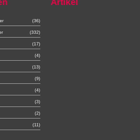
en
Artikel
er
(36)
Autoexport Unna
er
(332)
(17)
Autoexport Werl
(4)
Autoexport Mönchengladbach
(13)
(9)
Autoexport Iserlohn
(4)
Autoexport Paderborn
(3)
(2)
Autoexport Arnsberg
(11)