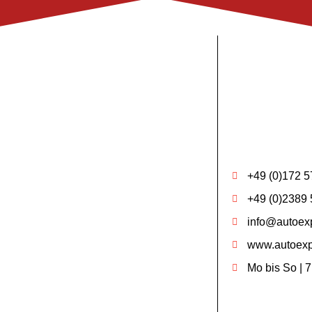
+49 (0)172 5
+49 (0)2389 
info@autoexp
www.autoexp
Mo bis So | 