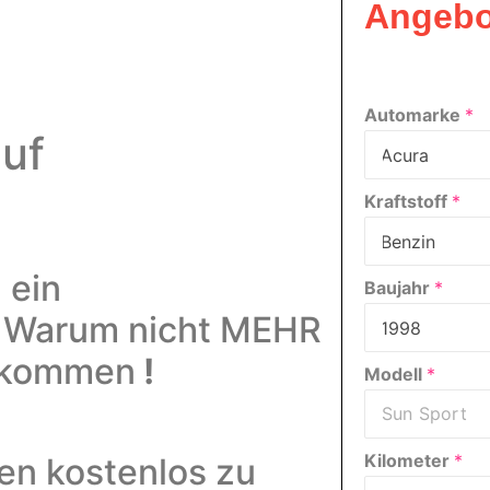
Angebo
Automarke
*
uf
Kraftstoff
*
 ein
Baujahr
*
!
Warum nicht MEHR
bekommen
!
Modell
*
Kilometer
*
men kostenlos zu