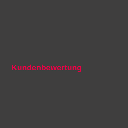
Autoexport Unna
Autoexport Werl
Autoexport Mönchengladbach
Autoexport Iserlohn
Autoexport Paderborn
Autoexport Arnsberg
Kundenbewertung